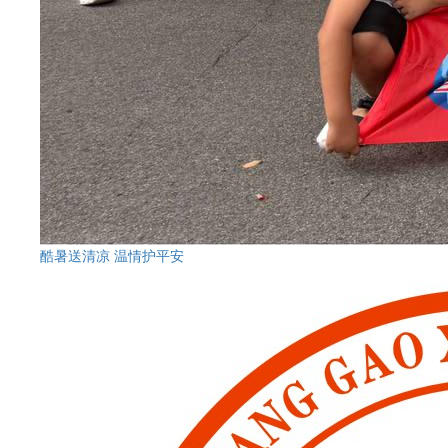
酷暑送清凉 温情护平安